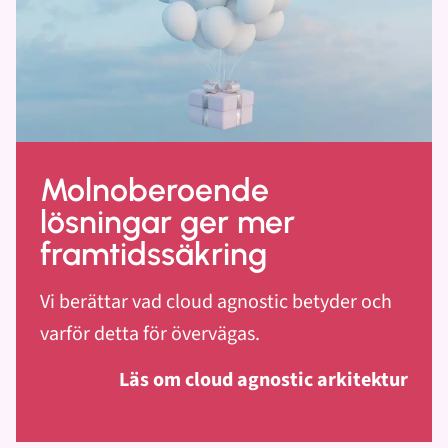
Molnoberoende
lösningar ger mer
framtidssäkring
Vi berättar vad cloud agnostic betyder och
varför detta för övervägas.
Läs om cloud agnostic arkitektur