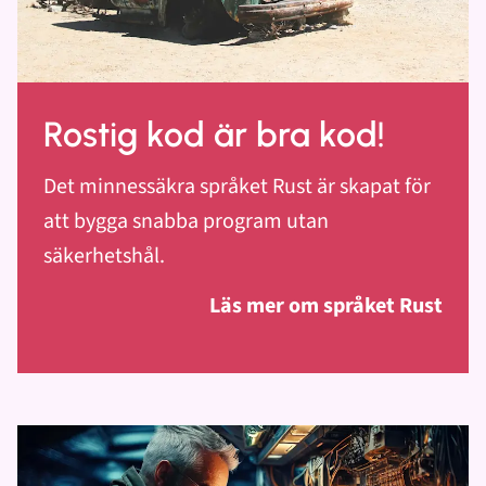
Rostig kod är bra kod!
Det minnessäkra språket Rust är skapat för
att bygga snabba program utan
säkerhetshål.
Läs mer om språket Rust