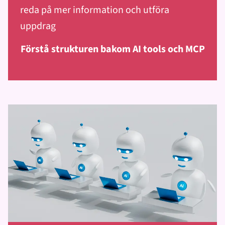
reda på mer information och utföra
uppdrag
Förstå strukturen bakom AI tools och MCP