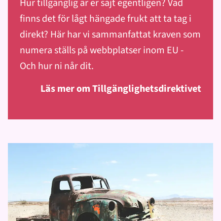
Hur tillgänglig är er sajt egentligen? Vad
finns det för lågt hängade frukt att ta tag i
direkt? Här har vi sammanfattat kraven som
numera ställs på webbplatser inom EU -
Och hur ni når dit.
Läs mer om Tillgänglighetsdirektivet